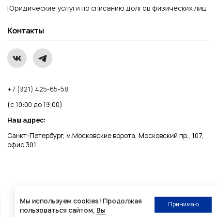
Юридические услуги по списанию долгов физических лиц
Контакты
+7 (921) 425-65-58
(с 10:00 до 19:00)
Наш адрес:
Санкт-Петербург, м.Московские ворота, Московский пр., 107,
офис 301
Мы используем cookies! Продолжая
Принимаю
© 2015-2026, ООО «Центр списания долгов» (ОГРН
пользоваться сайтом,
Вы
1157847299884, ИНН 7842061423, адрес: 191036, Санкт-
Напишите нам