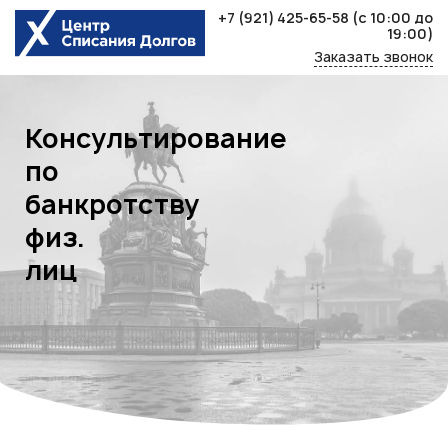
Skip
+7 (921) 425-65-58
(с 10:00 до
to
19:00)
content
Заказать звонок
Консультирование
по
банкротству
физ.
лиц