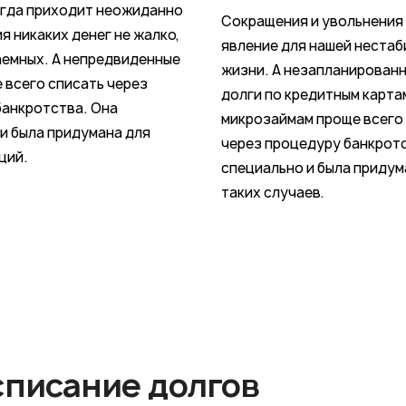
егда приходит неожиданно
Сокращения и увольнения
ия никаких денег не жалко,
явление для нашей нестаб
аемных. А непредвиденные
жизни. А незапланированн
 всего списать через
долги по кредитным карта
банкротства. Она
микрозаймам проще всего
и была придумана для
через процедуру банкротс
ций.
специально и была придум
таких случаев.
списание долгов