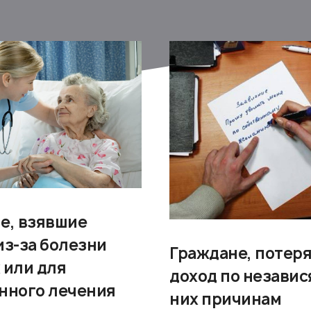
е, взявшие
из-за болезни
Граждане, потер
 или для
доход по независ
нного лечения
них причинам