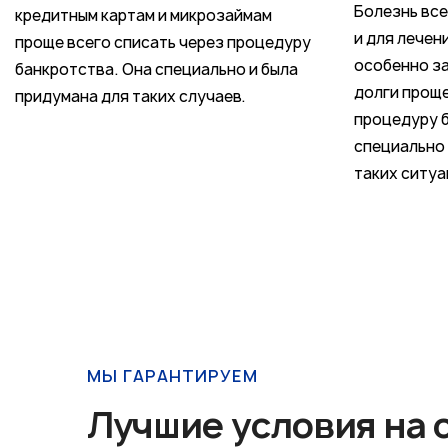
Болезнь вс
кредитным картам и микрозаймам
и для лечен
проще всего списать через процедуру
особенно з
банкротства. Она специально и была
долги проще
придумана для таких случаев.
процедуру 
специально 
таких ситуа
МЫ ГАРАНТИРУЕМ
Лучшие условия на 