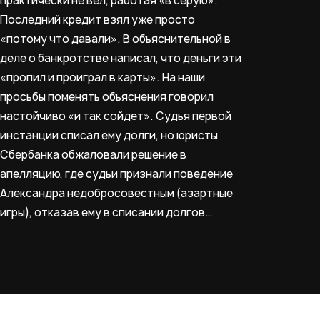
практически не вел, работая «в серую».
Последний кредит взял уже просто
«потому что давали». В объяснительной в
деле о банкротстве написал, что деньги эти
«пропил и проиграл в карты». На наши
просьбы поменять объяснения говорил
настойчиво «и так сойдет». Судья первой
инстанции списал ему долги, но юристы
Сбербанка обжаловали решение в
апелляцию, где судьи признали поведение
Александра недобросовестным (азартные
игры), отказав ему в списании долгов…