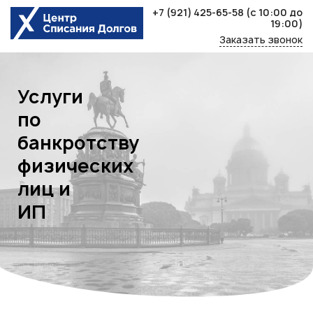
Skip
+7 (921) 425-65-58
(с 10:00 до
to
19:00)
content
Заказать звонок
Услуги
по
банкротству
физических
лиц и
ИП