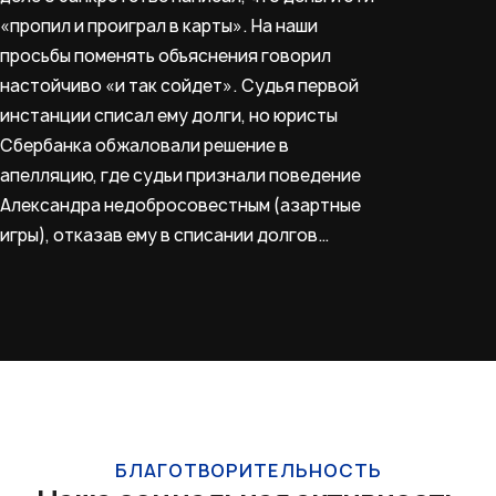
«пропил и проиграл в карты». На наши
просьбы поменять объяснения говорил
настойчиво «и так сойдет». Судья первой
инстанции списал ему долги, но юристы
Сбербанка обжаловали решение в
апелляцию, где судьи признали поведение
Александра недобросовестным (азартные
игры), отказав ему в списании долгов…
БЛАГОТВОРИТЕЛЬНОСТЬ