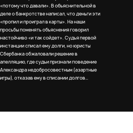
«потому что давали». В объяснительной в
деле о банкротстве написал, что деньги эти
«пропил и проиграл в карты». На наши
просьбы поменять объяснения говорил
настойчиво «и так сойдет». Судья первой
инстанции списал ему долги, но юристы
Сбербанка обжаловали решение в
апелляцию, где судьи признали поведение
Александра недобросовестным (азартные
игры), отказав ему в списании долгов…