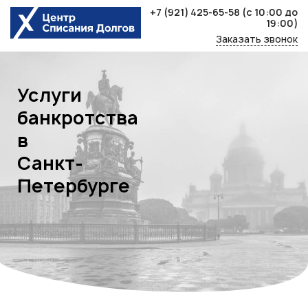
Skip
+7 (921) 425-65-58
(с 10:00 до
to
19:00)
content
Заказать звонок
Услуги
банкротства
в
Санкт-
Петербурге