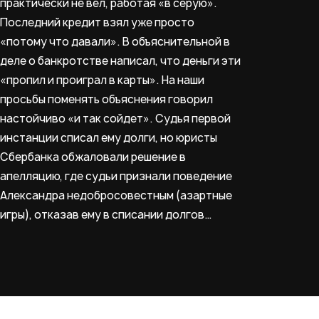
практически не вел, работая «в серую».
Последний кредит взял уже просто
«потому что давали». В объяснительной в
деле о банкротстве написал, что деньги эти
«пропил и проиграл в карты». На наши
просьбы поменять объяснения говорил
настойчиво «и так сойдет». Судья первой
инстанции списал ему долги, но юристы
Сбербанка обжаловали решение в
апелляцию, где судьи признали поведение
Александра недобросовестным (азартные
игры), отказав ему в списании долгов…