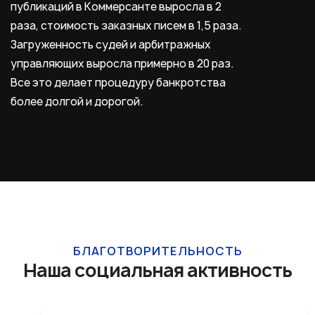
публикаций в Коммерсанте выросла в 2
н
раза, стоимость заказных писем в 1,5 раза.
д
Загруженность судей и арбитражных
к
управляющих выросла примерно в 20 раз.
у
Все это делает процедуру банкротства
ч
более долгой и дорогой.
с
БЛАГОТВОРИТЕЛЬНОСТЬ
Наша социальная активность