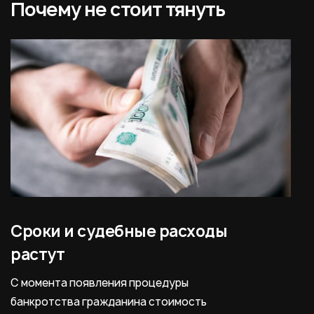
Почему не стоит тянуть
Сроки и судебные расходы
Б
растут
г
С момента появления процедуры
П
банкротства гражданина стоимость
б