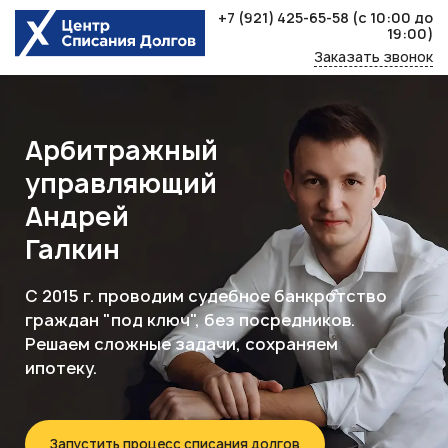
Skip
+7 (921) 425-65-58
(с 10:00 до
to
19:00)
content
Заказать звонок
Арбитражный
управляющий
Андрей
Галкин
С 2015 г. проводим судебное банкротство
граждан "под ключ", без посредников.
Решаем сложные задачи, сохраняем
ипотеку.
Запустить процесс списания долгов