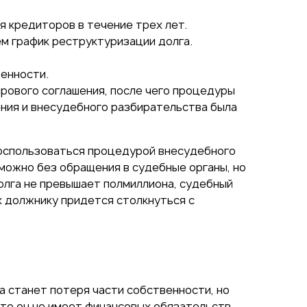
я кредиторов в течение трех лет.
 график реструктуризации долга.
енности.
рового соглашения, после чего процедуры
ения и внесудебного разбирательства была
воспользоваться процедурой внесудебного
можно без обращения в судебные органы, но
олга не превышает полмиллиона, судебный
х должнику придется столкнуться с
 станет потеря части собственности, но
то он не имеет финансовых обязательств