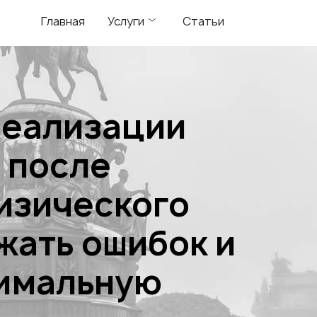
Главная
Услуги
Статьи
реализации
 после
изического
жать ошибок и
симальную