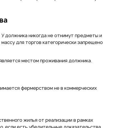
ва
У должника никогда не отнимут предметы и
 массу для торгов категорически запрещено
 является местом проживания должника.
анимается фермерством не в коммерческих
ственного жилья от реализации в рамках
о, если есть убедительные доказательства