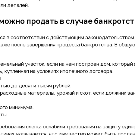
или деталей.
ожно продать в случае банкротст
я в соответствии с действующим законодательством. 
аже после завершения процесса банкротства. В общую
мельный участок, если на нем построен дом, который
 купленная на условиях ипотечного договора.
.
тью до десяти тысяч рублей.
 расходные материалы, урожай и скот, если должник з
ого минимума.
ты.
ебования слегка ослабили требования на защиту един
ативах указывается, что имущество может быть продан