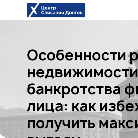
Skip
to
content
Особенности 
недвижимости
банкротства ф
лица: как избе
получить мак