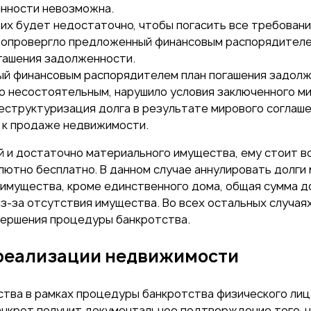
нности невозможна.
 их будет недостаточно, чтобы погасить все требовани
опровергло предложенный финансовым распорядителем
гашения задолженности.
ный финансовым распорядителем план погашения задолж
о несостоятельным, нарушило условия заключенного ми
реструктуризация долга в результате мирового соглаш
 к продаже недвижимости.
й и достаточно материального имущества, ему стоит 
ютно бесплатно. В данном случае аннулировать долги 
 имущества, кроме единственного дома, общая сумма д
з-за отсутствия имущества. Во всех остальных случая
ершения процедуры банкротства.
 реализации недвижимости
ва в рамках процедуры банкротства физического лица
анкрот получит документальное подтверждение того, ч