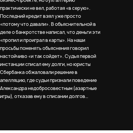
бизнес-проекте, но бухгалтерию
практически не вел, работая «в серую».
Последний кредит взял уже просто
«потому что давали». В объяснительной в
деле о банкротстве написал, что деньги эти
«пропил и проиграл в карты». На наши
просьбы поменять объяснения говорил
настойчиво «и так сойдет». Судья первой
инстанции списал ему долги, но юристы
Сбербанка обжаловали решение в
апелляцию, где судьи признали поведение
Александра недобросовестным (азартные
игры), отказав ему в списании долгов…