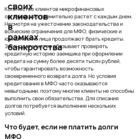
своих
Количество клиентов микрофинансовых
клиентов
организаций стремительно растет с каждым днем.
Несмотря на ужесточение законодательства и
в
всяческие ограничения для МФО, физические и
рамках
юридические лица продолжают брать кредиты.
банкротства
Законодательство обязывает проверять
кредитную историю заемщика при оформлении
кредита на сумму более десяти тысяч рублей,
чтобы гарантировать возможность
своевременного возврата долга. Но условия
кредитования в МФО часто оказываются
невыгодными, поэтому многие клиенты не способны
выполнить свои обязательства. Для списания
долгов потребуется выполнение нескольких
условий.
Что будет, если не платить долги
МФО